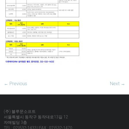
← Previous
Next →
(주) 블루문소프트
서울특별시 동작구 동작대로13길 12
자매빌딩 3층
TEL : 02)532-1433 | FAX : 02)532-1470